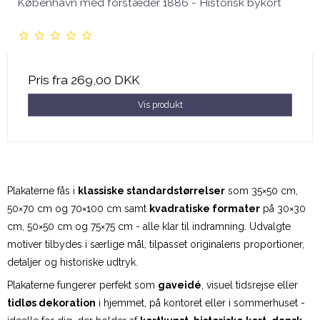
København med forstæder 1886 - Historisk bykort
Pris fra
269,00 DKK
Vis produkt
Plakaterne fås i
klassiske standardstørrelser
som 35×50 cm,
50×70 cm og 70×100 cm samt
kvadratiske formater
på 30×30
cm, 50×50 cm og 75×75 cm - alle klar til indramning. Udvalgte
motiver tilbydes i særlige mål, tilpasset originalens proportioner,
detaljer og historiske udtryk.
Plakaterne fungerer perfekt som
gaveidé
, visuel tidsrejse eller
tidløs dekoration
i hjemmet, på kontoret eller i sommerhuset -