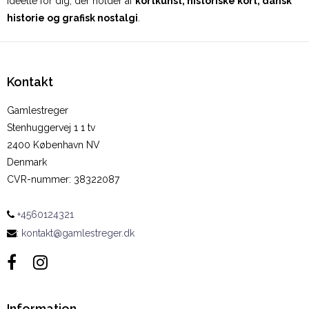
ideelle for dig, der holder af
kortkunst, historiske kort, dansk
historie og grafisk nostalgi
.
Kontakt
Gamlestreger
Stenhuggervej 1 1 tv
2400 København NV
Denmark
CVR-nummer
:
38322087
+4560124321
:
kontakt@gamlestreger.dk
Information