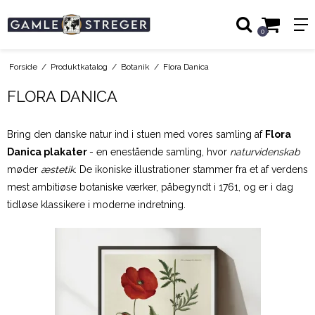
0
Forside
/
Produktkatalog
/
Botanik
/
Flora Danica
FLORA DANICA
Bring den danske natur ind i stuen med vores samling af
Flora
Danica plakater
- en enestående samling, hvor
naturvidenskab
møder
æstetik
.
De ikoniske illustrationer stammer fra et af verdens
mest ambitiøse botaniske værker, påbegyndt i 1761, og er i dag
tidløse klassikere i moderne indretning.