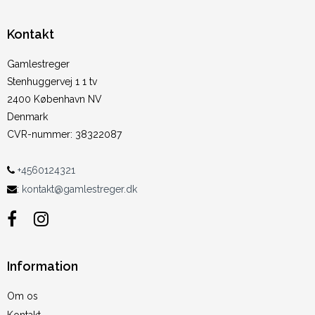
Kontakt
Gamlestreger
Stenhuggervej 1 1 tv
2400 København NV
Denmark
CVR-nummer
:
38322087
+4560124321
:
kontakt@gamlestreger.dk
Information
Om os
Kontakt