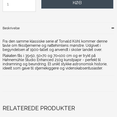
KØB
Beskrivelse
Fra den samme klassiske serie af Torvald Köhl kommer denne
tavle om fiksstjernerne og nattehimlens mønstre. Udgivet i
begyndelsen af 1900-tallet og anvendt i skoler landet over.
Plakaten fås i 35×50, 50×70 og 70×100 cm og er trykt på
Hahnemühle Studio Enhanced 210g kunstpapir - perfekt til
indramning og beundring. Et unikt stykke astronomisk historie,
ideelt som gave til stjernekiggere og videnskabsentusiaster.
RELATEREDE PRODUKTER