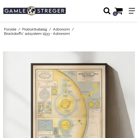
0
Forside
/
Produktkatalog
/
Astronomi
/
Brockdorffs' solsystem 1933 - Astronomi