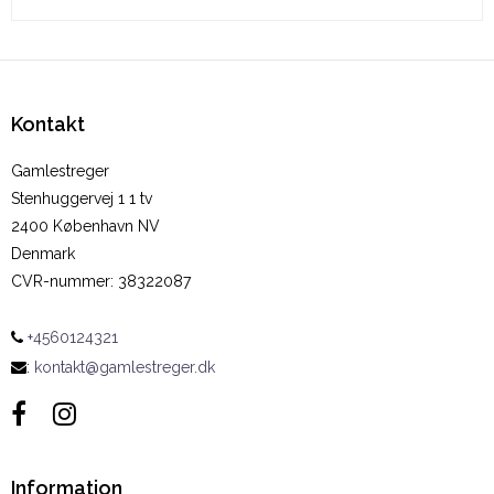
Kontakt
Gamlestreger
Stenhuggervej 1 1 tv
2400 København NV
Denmark
CVR-nummer
:
38322087
+4560124321
:
kontakt@gamlestreger.dk
Information