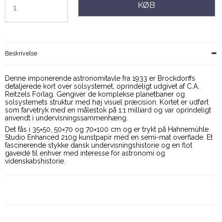
KØB
Beskrivelse
Denne imponerende astronomitavle fra 1933 er Brockdorffs
detaljerede kort over solsystemet, oprindeligt udgivet af C.A.
Reitzels Forlag. Gengiver de komplekse planetbaner og
solsystemets struktur med høj visuel præcision. Kortet er udført
som farvetryk med en målestok på 1:1 milliard og var oprindeligt
anvendt i undervisningssammenhæng.
Det fås i 35×50, 50×70 og 70×100 cm og er trykt på Hahnemühle
Studio Enhanced 210g kunstpapir med en semi-mat overflade. Et
fascinerende stykke dansk undervisningshistorie og en flot
gaveidé til enhver med interesse for astronomi og
videnskabshistorie.