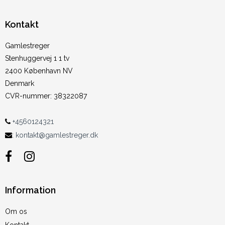
Kontakt
Gamlestreger
Stenhuggervej 1 1 tv
2400 København NV
Denmark
CVR-nummer
:
38322087
+4560124321
:
kontakt@gamlestreger.dk
Information
Om os
Kontakt