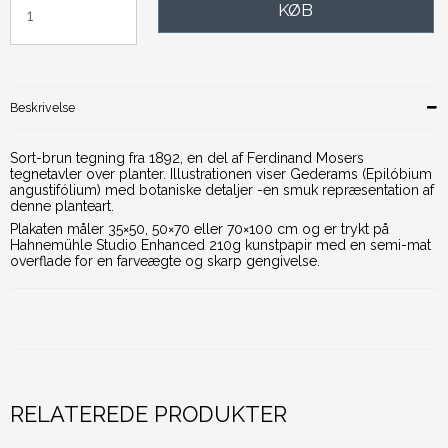
KØB
Beskrivelse
Sort-brun tegning fra 1892, en del af Ferdinand Mosers
tegnetavler over planter. Illustrationen viser Gederams (Epilóbium
angustifólium) med botaniske detaljer -en smuk repræsentation af
denne planteart.
Plakaten måler 35×50, 50×70 eller 70×100 cm og er trykt på
Hahnemühle Studio Enhanced 210g kunstpapir med en semi-mat
overflade for en farveægte og skarp gengivelse.
RELATEREDE PRODUKTER