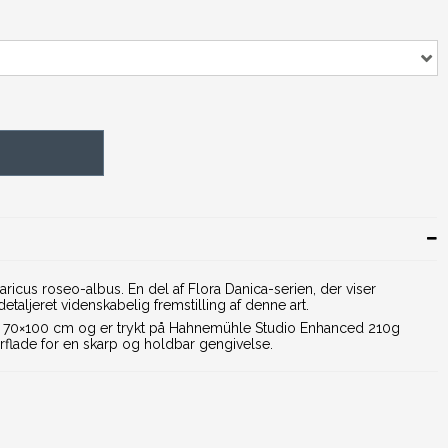
Agaricus roseo-albus. En del af Flora Danica-serien, der viser
etaljeret videnskabelig fremstilling af denne art.
er 70×100 cm og er trykt på Hahnemühle Studio Enhanced 210g
flade for en skarp og holdbar gengivelse.