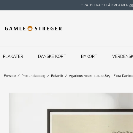
GRATIS FRAGT PÅ KØB OVER 59
PLAKATER
DANSKE KORT
BYKORT
VERDENS
Forside
/
Produktkatalog
/
Botanik
/
Agaricus roseo-albus 1819 - Flora Danica