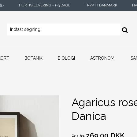
9,-
HURTIG LEVERING - 1-3 DAGE
TRYKT I DANMARK
HA
KORT
BOTANIK
BIOLOGI
ASTRONOMI
SA
Agaricus ros
Danica
269,00 DKK
Pris fra